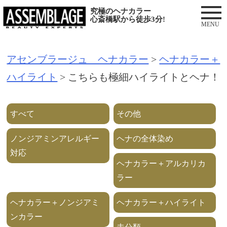
S
究極のヘナカラー
心斎橋駅から徒歩3分!
k
i
アセンブラージュ ヘナカラー
>
ヘナカラー＋
p
ハイライト
>
こちらも極細ハイライトとヘナ！
t
o
c
すべて
その他
o
ノンジアミンアレルギー
ヘナの全体染め
n
対応
ヘナカラー＋アルカリカ
t
ラー
e
n
ヘナカラー＋ノンジアミ
ヘナカラー＋ハイライト
ンカラー
t