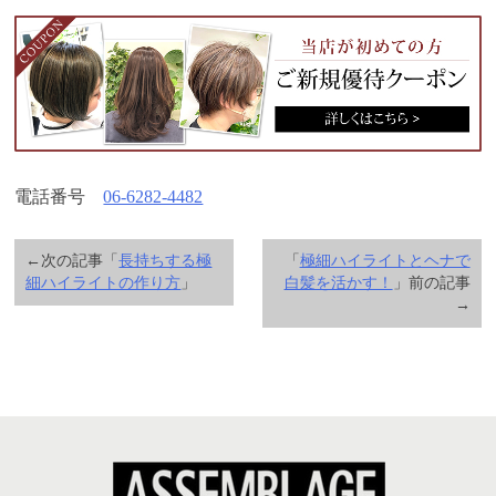
電話番号
06-6282-4482
←次の記事「
長持ちする極
「
極細ハイライトとヘナで
細ハイライトの作り方
」
白髪を活かす！
」前の記事
→