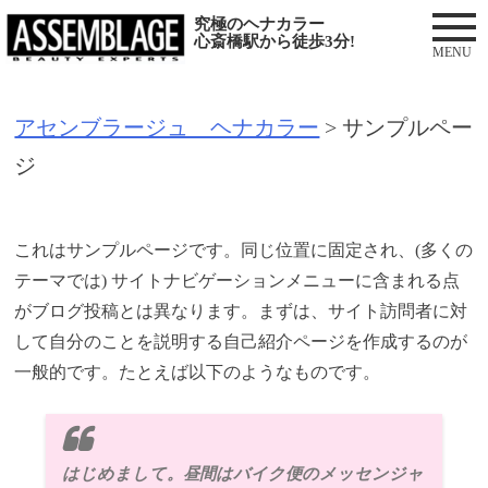
S
究極のヘナカラー
心斎橋駅から徒歩3分!
k
i
アセンブラージュ ヘナカラー
>
サンプルペー
p
ジ
t
o
c
これはサンプルページです。同じ位置に固定され、(多くの
テーマでは) サイトナビゲーションメニューに含まれる点
o
がブログ投稿とは異なります。まずは、サイト訪問者に対
n
して自分のことを説明する自己紹介ページを作成するのが
t
一般的です。たとえば以下のようなものです。
e
n
t
はじめまして。昼間はバイク便のメッセンジャ